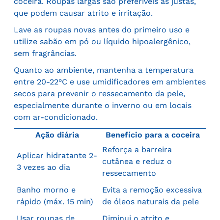
coceira. Roupas largas são preferíveis às justas,
que podem causar atrito e irritação.
Lave as roupas novas antes do primeiro uso e
utilize sabão em pó ou líquido hipoalergênico,
sem fragrâncias.
Quanto ao ambiente, mantenha a temperatura
entre 20-22°C e use umidificadores em ambientes
secos para prevenir o ressecamento da pele,
especialmente durante o inverno ou em locais
com ar-condicionado.
Ação diária
Benefício para a coceira
Reforça a barreira
Aplicar hidratante 2-
cutânea e reduz o
3 vezes ao dia
ressecamento
Banho morno e
Evita a remoção excessiva
rápido (máx. 15 min)
de óleos naturais da pele
Usar roupas de
Diminui o atrito e