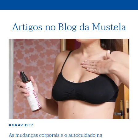
Artigos no Blog da Mustela
#GRAVIDEZ
#ES
As mudanças corporais e o autocuidado na
O q