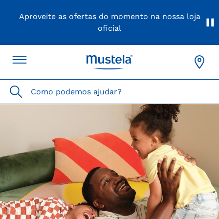
Esse é o site oficial Mustela Brasil!
Confira os
canais oficiais de venda Mustela clicando nesse
link
Translation
missing:
Como podemos ajudar?
pt-
BR.sections.header.logo_mustela_