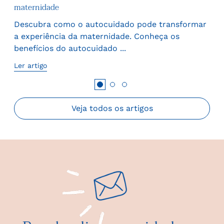
maternidade
A s
Descubra como o autocuidado pode transformar
ata-
com
a experiência da maternidade. Conheça os
do 
benefícios do autocuidado ...
Ler 
Ler artigo
Veja todos os artigos