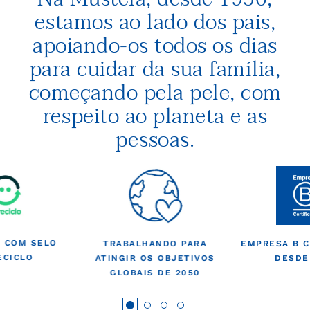
estamos ao lado dos pais,
apoiando-os todos os dias
para cuidar da sua família,
começando pela pele, com
respeito ao planeta e as
pessoas.
 COM SELO
TRABALHANDO PARA
EMPRESA B C
ECICLO
ATINGIR OS OBJETIVOS
DESDE
GLOBAIS DE 2050