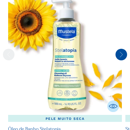
PELE MUITO SECA
Óleo de Banho Stelatopia
St