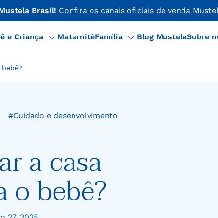
 Mustela Brasil!
Confira os canais oficiais de venda Mustel
ê e Criança
Maternité
Família
Blog Mustela
Sobre n
o bebê?
#Cuidado e desenvolvimento
r a casa
a o bebê?
o 27, 2025