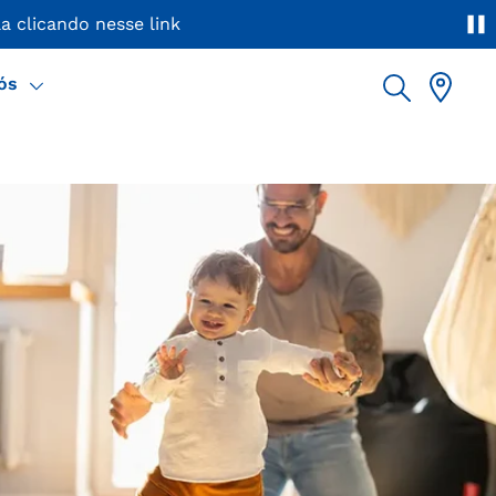
a clicando nesse link
ós