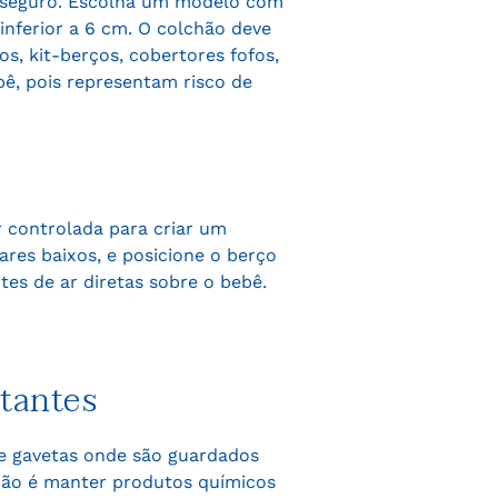
e seguro. Escolha um modelo com
nferior a 6 cm. O colchão deve
s, kit-berços, cobertores fofos,
ê, pois representam risco de
 controlada para criar um
res baixos, e posicione o berço
tes de ar diretas sobre o bebê.
tantes
 e gavetas onde são guardados
ção é manter produtos químicos