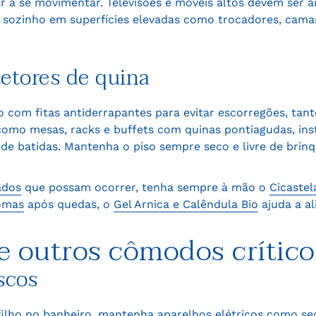
 a se movimentar. Televisões e móveis altos devem ser a
 sozinho em superfícies elevadas como trocadores, cama
tetores de quina
o com fitas antiderrapantes para evitar escorregões, tan
como mesas, racks e buffets com quinas pontiagudas, inst
e batidas. Mantenha o piso sempre seco e livre de brin
ados
que possam ocorrer, tenha sempre à mão o
Cicastel
omas
após quedas, o
Gel Arnica e Calêndula Bio
ajuda a al
 e outros cômodos crítico
scos
 filho no banheiro, mantenha aparelhos elétricos como s