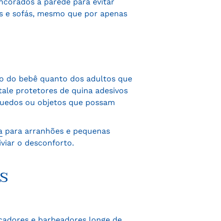
ncorados à parede para evitar
s e sofás, mesmo que por apenas
to do bebê quanto dos adultos que
ale protetores de quina adesivos
quedos ou objetos que possam
a
para arranhões e pequenas
iviar o desconforto.
s
ecadores e barbeadores longe de