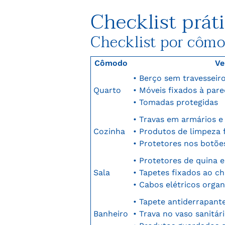
Checklist prát
Checklist por côm
Cômodo
Ve
• Berço sem travesseir
Quarto
• Móveis fixados à par
• Tomadas protegidas
• Travas em armários e
Cozinha
• Produtos de limpeza 
• Protetores nos botõe
• Protetores de quina 
Sala
• Tapetes fixados ao c
• Cabos elétricos orga
• Tapete antiderrapant
Banheiro
• Trava no vaso sanitár