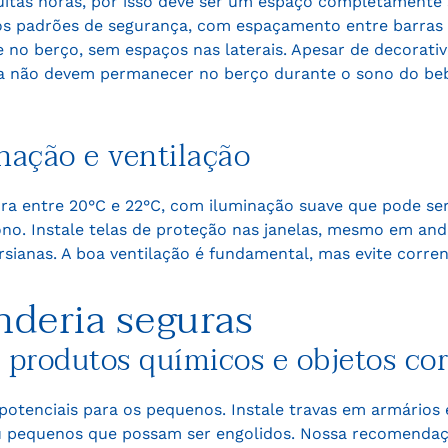
uitas horas, por isso deve ser um espaço completament
os padrões de segurança, com espaçamento entre barras i
 no berço, sem espaços nas laterais. Apesar de decorativo
cia não devem permanecer no berço durante o sono do beb
nação e ventilação
a entre 20°C e 22°C, com iluminação suave que pode ser
o. Instale telas de proteção nas janelas, mesmo em anda
rsianas. A boa ventilação é fundamental, mas evite corren
nderia seguras
rodutos químicos e objetos cor
potenciais para os pequenos. Instale travas em armários
ou pequenos que possam ser engolidos. Nossa recomenda