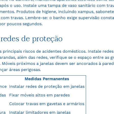
ós o uso. Instale uma tampa de vaso sanitário com trava
mentos. Produtos de higiene, incluindo xampus, sabonet
com travas. Lembre-se: o banho exige supervisão constan
por poucos segundos.
 redes de proteção
 principais riscos de acidentes domésticos. Instale rede
randas, além das redes, verifique se o espaço entre as g
s. Móveis próximos a janelas devem ser ancorados à pare
nçar áreas perigosas.
Medidas Permanentes
ance
Instalar redes de proteção em janelas
das
Fixar móveis altos em paredes
Colocar travas em gavetas e armários
ura
Instalar limitadores em janelas