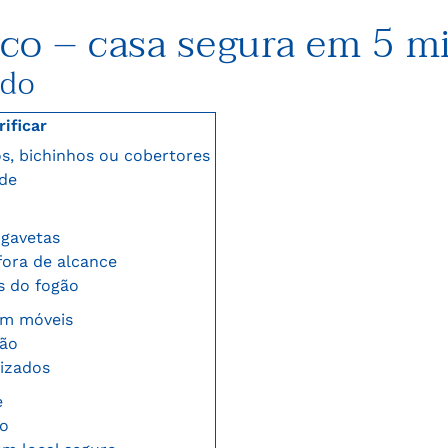
ico – casa segura em 5 m
odo
rificar
os, bichinhos ou cobertores
ede
 gavetas
fora de alcance
s do fogão
em móveis
hão
nizados
e
io