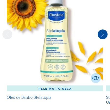
PELE MUITO SECA
Óleo de Banho Stelatopia
St
Or