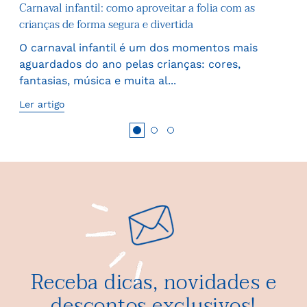
Carnaval infantil: como aproveitar a folia com as
As 
crianças de forma segura e divertida
mat
O carnaval infantil é um dos momentos mais
ar
Des
aguardados do ano pelas crianças: cores,
a e
fantasias, música e muita al...
ben
Ler artigo
Ler 
Receba dicas, novidades e
descontos exclusivos!