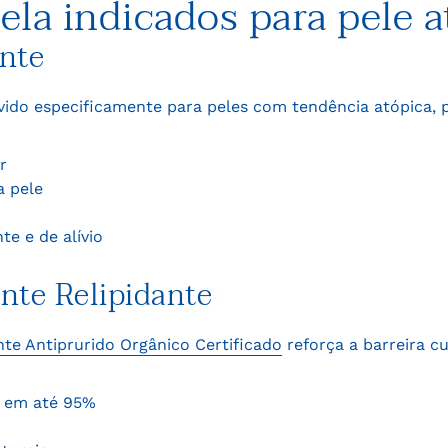
la indicados para pele a
ante
vido especificamente para peles com tendência atópica,
r
a pele
e e de alívio
ante Relipidante
nte Antiprurido Orgânico Certificado
reforça a barreira 
a em até 95%