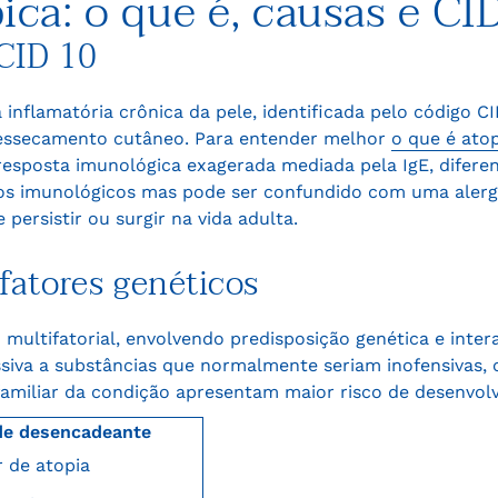
ica: o que é, causas e CI
 CID 10
inflamatória crônica da pele, identificada pelo código CI
 ressecamento cutâneo. Para entender melhor
o que é atop
resposta imunológica exagerada mediada pela IgE, difer
s imunológicos mas pode ser confundido com uma alergi
persistir ou surgir na vida adulta.
 fatores genéticos
 multifatorial, envolvendo predisposição genética e inte
siva a substâncias que normalmente seriam inofensivas
amiliar da condição apresentam maior risco de desenvolv
de desencadeante
r de atopia