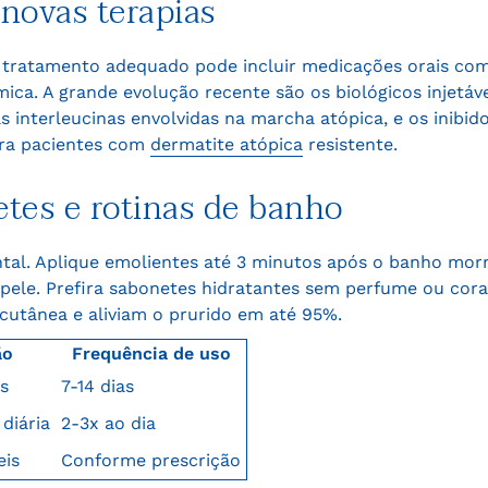
 novas terapias
 tratamento adequado pode incluir medicações orais com
ica. A grande evolução recente são os biológicos injetáv
 interleucinas envolvidas na marcha atópica, e os inibido
ara pacientes com
dermatite atópica
resistente.
etes e rotinas de banho
ntal. Aplique emolientes até 3 minutos após o banho morn
 pele. Prefira sabonetes hidratantes sem perfume ou cor
 cutânea e aliviam o prurido em até 95%.
ão
Frequência de uso
s
7-14 dias
diária
2-3x ao dia
eis
Conforme prescrição