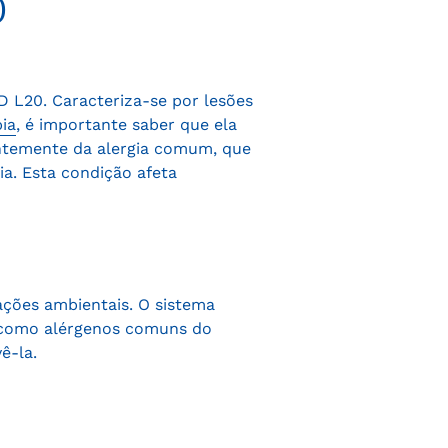
D
D L20. Caracteriza-se por lesões
ia
, é importante saber que ela
entemente da alergia comum, que
a. Esta condição afeta
rações ambientais. O sistema
, como alérgenos comuns do
ê-la.