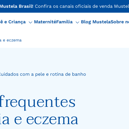
Aproveite as ofertas do momento na nossa loja oficial
ê e Criança
Maternité
Família
Blog Mustela
Sobre n
ia e eczema
uidados com a pele e rotina de banho
frequentes
ia e eczema