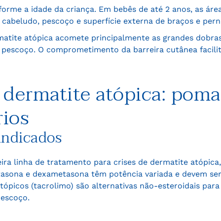
nforme a idade da criança. Em bebês de até 2 anos, as áre
cabeludo, pescoço e superfície externa de braços e pern
rmatite atópica acomete principalmente as grandes dobra
e pescoço. O comprometimento da barreira cutânea facili
 dermatite atópica: poma
rios
indicados
eira linha de tratamento para crises de dermatite atópica
sona e dexametasona têm potência variada e devem ser
ópicos (tacrolimo) são alternativas não-esteroidais par
pescoço.