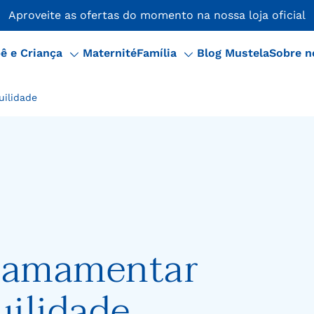
ial Mustela Brasil!
Confira os canais oficiais de venda Mus
ê e Criança
Maternité
Família
Blog Mustela
Sobre n
ilidade
a amamentar
ilidade