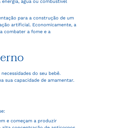
 energia, água ou combustível
ntação para a construção de um
ção artificial. Economicamente, a
a combater a fome e a
terno
s necessidades do seu bebê.
na sua capacidade de amamentar.
se:
lvem e começam a produzir
 alta concentração de anticorpos,