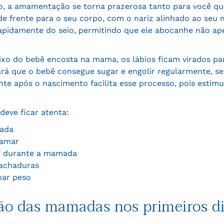
 a amamentação se torna prazerosa tanto para você quan
de frente para o seu corpo, com o nariz alinhado ao seu 
apidamente do seio, permitindo que ele abocanhe não a
ixo do bebê encosta na mama, os lábios ficam virados pa
ará que o bebê consegue sugar e engolir regularmente, s
te após o nascimento facilita esse processo, pois estimu
deve ficar atenta:
mada
mamar
s" durante a mamada
achaduras
har peso
ão das mamadas nos primeiros d