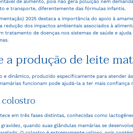
tável de alimento, pois não gera poluição nem demanda
 e transporte, diferentemente das fórmulas infantis.
entação) 2025 destaca a importância do apoio à amame
 a redução dos impactos ambientais associados à alimenta
 tratamento de doenças nos sistemas de saúde e ajuda 
mas.
 a produção de leite ma
vo e dinâmico, produzido especificamente para atender à
amárias funcionam pode ajudá-la a ter mais confiança 
 colostro
tece em três fases distintas, conhecidas como lactogêne
 a gravidez, quando suas glândulas mamárias se desenvo
marelado. O colostro é extremamente valioso, pois contém