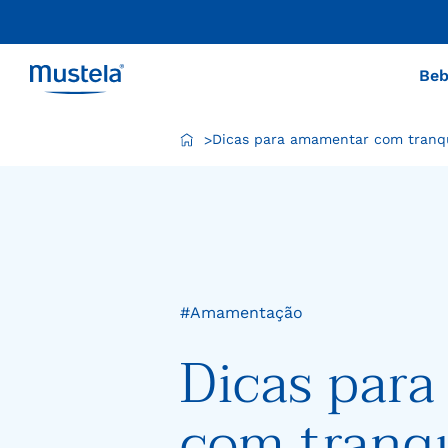
Esse é o site ofic
Beb
Dicas para amamentar com tranqu
>
#Amamentação
Dicas par
com tranqu