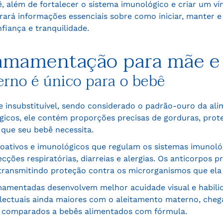
 além de fortalecer o sistema imunológico e criar um vín
rará informações essenciais sobre como iniciar, manter 
iança e tranquilidade.
 amamentação para mãe e
erno é único para o bebê
 insubstituível, sendo considerado o padrão-ouro da alim
icos, ele contém proporções precisas de gorduras, prote
 que seu bebê necessita.
ioativos e imunológicos que regulam os sistemas imunoló
cções respiratórias, diarreias e alergias. Os anticorpos 
 transmitindo proteção contra os microrganismos que ela
mentadas desenvolvem melhor acuidade visual e habilida
lectuais ainda maiores com o aleitamento materno, chega
o comparados a bebês alimentados com fórmula.