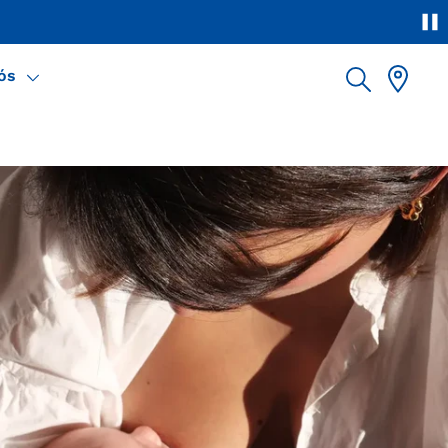
tela clicando nesse link
ós