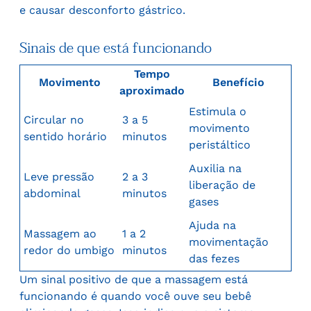
e causar desconforto gástrico.
Sinais de que está funcionando
Tempo
Movimento
Benefício
aproximado
Estimula o
Circular no
3 a 5
movimento
sentido horário
minutos
peristáltico
Auxilia na
Leve pressão
2 a 3
liberação de
abdominal
minutos
gases
Ajuda na
Massagem ao
1 a 2
movimentação
redor do umbigo
minutos
das fezes
Um sinal positivo de que a massagem está
funcionando é quando você ouve seu bebê