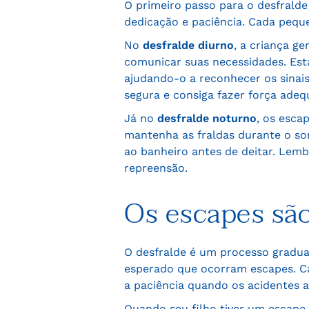
O primeiro passo para o desfralde
dedicação e paciência. Cada peque
No
desfralde diurno
, a criança g
comunicar suas necessidades. Esta
ajudando-o a reconhecer os sinais
segura e consiga fazer força ade
Já no
desfralde noturno
, os esca
mantenha as fraldas durante o son
ao banheiro antes de deitar. Lem
repreensão.
Os escapes sã
O desfralde é um processo gradua
esperado que ocorram escapes. Ca
a paciência quando os acidentes 
Quando seu filho tiver um escape,