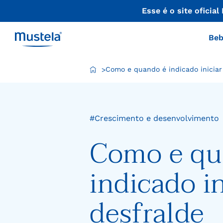
Beb
Como e quando é indicado iniciar
>
#Crescimento e desenvolvimento
Como e qu
indicado in
desfralde