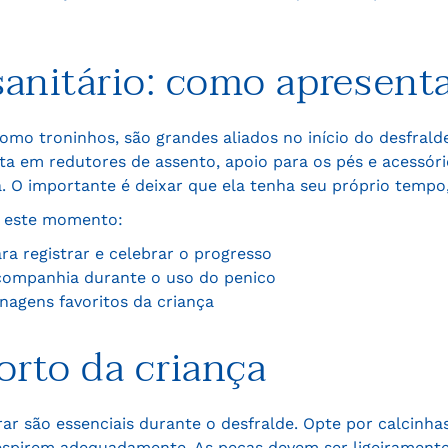
sanitário: como apresent
o troninhos, são grandes aliados no início do desfralde
ista em redutores de assento, apoio para os pés e acess
a. O importante é deixar que ela tenha seu próprio tempo
ar este momento:
ra registrar e celebrar o progresso
companhia durante o uso do penico
agens favoritos da criança
orto da criança
rar são essenciais durante o desfralde. Opte por calcinh
espirem adequadamente. As peças devem ser ligeiramente 