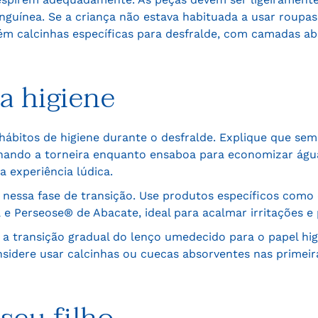
anguínea. Se a criança não estava habituada a usar roupa
bém calcinhas específicas para desfralde, com camadas a
a higiene
 hábitos de higiene durante o desfralde. Explique que se
chando a torneira enquanto ensaboa para economizar ág
 experiência lúdica.
el nessa fase de transição. Use produtos específicos como
e Perseose® de Abacate, ideal para acalmar irritações e 
á a transição gradual do lenço umedecido para o papel hi
nsidere usar calcinhas ou cuecas absorventes nas primei