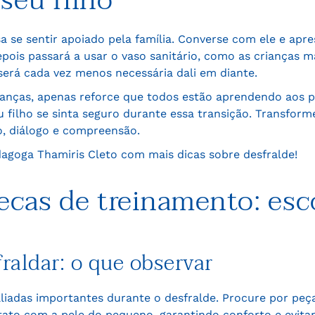
seu filho
sa se sentir apoiado pela família. Converse com ele e apr
epois passará a usar o vaso sanitário, como as crianças 
será cada vez menos necessária dali em diante.
anças, apenas reforce que todos estão aprendendo aos p
eu filho se sinta seguro durante essa transição. Transf
o, diálogo e compreensão.
dagoga Thamiris Cleto com mais dicas sobre desfralde!
ecas de treinamento: es
raldar: o que observar
liadas importantes durante o desfralde. Procure por peça
tato com a pele do pequeno, garantindo conforto e evitan