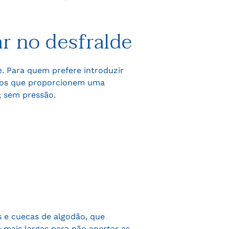
ar no desfralde
. Para quem prefere introduzir
órios que proporcionem uma
, sem pressão.
as e cuecas de algodão, que
mais largas para não apertar as