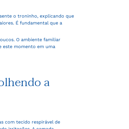
esente o troninho, explicando que
maiores. É fundamental que a
oucos. O ambiente familiar
orme este momento em uma
colhendo a
s com tecido respirável de
do irritações. A camada