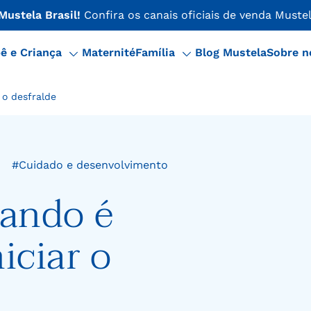
Aproveite as ofertas do momento na nossa loja oficia
ê e Criança
Maternité
Família
Blog Mustela
Sobre n
 o desfralde
#Cuidado e desenvolvimento
ando é
iciar o