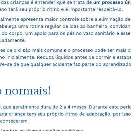
 das crianças é entender que se trata de
um processo úni
no terá seu próprio ritmo e é importante respeitá-lo.
eralmente apresenta maior controle sobre a eliminação de
beleça uma rotina regular de idas ao banheiro, convidand
 do corpo. Um apoio para os pés no vaso sanitário é essen
quadamente.
pes de xixi são mais comuns e o processo pode ser mais
o inicialmente. Reduza líquidos antes de dormir e estabe
bre-se de que qualquer acidente faz parte do aprendizad
o normais!
l que geralmente dura de 2 a 4 meses. Durante este per
da criança tem seu próprio ritmo de adaptação, por iss
acontecerem.
 lembre-se destas reações positivas: