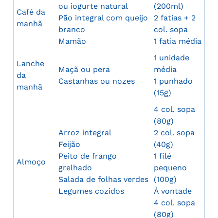
ou iogurte natural
(200ml)
Café da
Pão integral com queijo
2 fatias + 2
manhã
branco
col. sopa
Mamão
1 fatia média
1 unidade
Lanche
Maçã ou pera
média
da
Castanhas ou nozes
1 punhado
manhã
(15g)
4 col. sopa
(80g)
Arroz integral
2 col. sopa
Feijão
(40g)
Peito de frango
1 filé
Almoço
grelhado
pequeno
Salada de folhas verdes
(100g)
Legumes cozidos
À vontade
4 col. sopa
(80g)