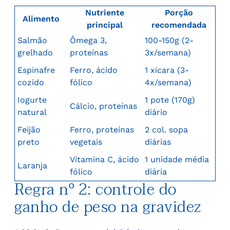
Nutriente
Porção
Alimento
principal
recomendada
Salmão
Ômega 3,
100-150g (2-
grelhado
proteínas
3x/semana)
Espinafre
Ferro, ácido
1 xícara (3-
cozido
fólico
4x/semana)
Iogurte
1 pote (170g)
Cálcio, proteínas
natural
diário
Feijão
Ferro, proteínas
2 col. sopa
preto
vegetais
diárias
Vitamina C, ácido
1 unidade média
Laranja
fólico
diária
Regra nº 2: controle do
ganho de peso na gravidez