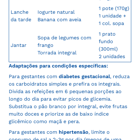
1 pote (170g)
Lanche
Iogurte natural
1 unidade +
da tarde
Banana com aveia
1 col. sopa
1 prato
Sopa de legumes com
fundo
Jantar
frango
(300ml)
Torrada integral
2 unidades
Adaptações para condições específicas:
Para gestantes com
diabetes gestacional
, reduza
os carboidratos simples e prefira os integrais.
Divida as refeições em 6 pequenas porções ao
longo do dia para evitar picos de glicemia.
Substitua o pão branco por integral, evite frutas
muito doces e priorize as de baixo índice
glicêmico como maçã e pera.
Para gestantes com
hipertensão
, limite o
consumo de sal a 2-3g por dia (menos de uma