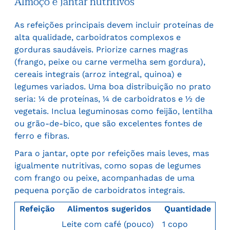
Almoço e jantar nutritivos
As refeições principais devem incluir proteínas de
alta qualidade, carboidratos complexos e
gorduras saudáveis. Priorize carnes magras
(frango, peixe ou carne vermelha sem gordura),
cereais integrais (arroz integral, quinoa) e
legumes variados. Uma boa distribuição no prato
seria: ¼ de proteínas, ¼ de carboidratos e ½ de
vegetais. Inclua leguminosas como feijão, lentilha
ou grão-de-bico, que são excelentes fontes de
ferro e fibras.
Para o jantar, opte por refeições mais leves, mas
igualmente nutritivas, como sopas de legumes
com frango ou peixe, acompanhadas de uma
pequena porção de carboidratos integrais.
Refeição
Alimentos sugeridos
Quantidade
Leite com café (pouco)
1 copo