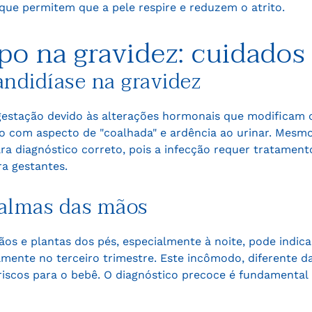
 que permitem que a pele respire e reduzem o atrito.
po na gravidez: cuidados 
andidíase na gravidez
estação devido às alterações hormonais que modificam o
co com aspecto de "coalhada" e ardência ao urinar. Mesm
ara diagnóstico correto, pois a infecção requer tratamen
ra gestantes.
palmas das mãos
os e plantas dos pés, especialmente à noite, pode indica
mente no terceiro trimestre. Este incômodo, diferente da
 riscos para o bebê. O diagnóstico precoce é fundamenta