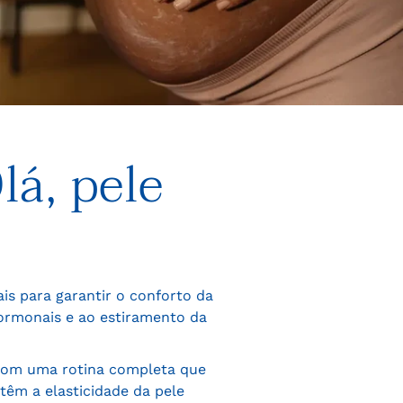
lá, pele
is para garantir o conforto da
ormonais e ao estiramento da
, com uma rotina completa que
têm a elasticidade da pele