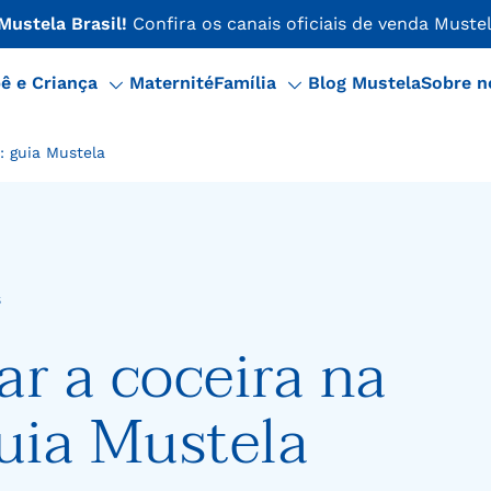
 Mustela Brasil!
Confira os canais oficiais de venda Mustel
ê e Criança
Maternité
Família
Blog Mustela
Sobre n
: guia Mustela
s
ar a coceira na
guia Mustela