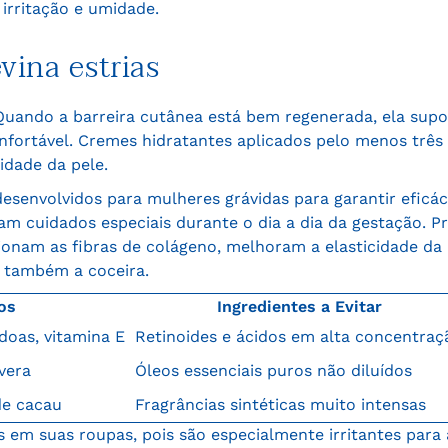
 irritação e umidade.
vina estrias
. Quando a barreira cutânea está bem regenerada, ela sup
nfortável. Cremes hidratantes aplicados pelo menos três 
cidade da pele.
esenvolvidos para mulheres grávidas para garantir eficá
çam cuidados especiais durante o dia a dia da gestação. P
sionam as fibras de colágeno, melhoram a elasticidade da 
o também a coceira.
os
Ingredientes a Evitar
doas, vitamina E
Retinoides e ácidos em alta concentraç
 vera
Óleos essenciais puros não diluídos
de cacau
Fragrâncias sintéticas muito intensas
cas em suas roupas, pois são especialmente irritantes para